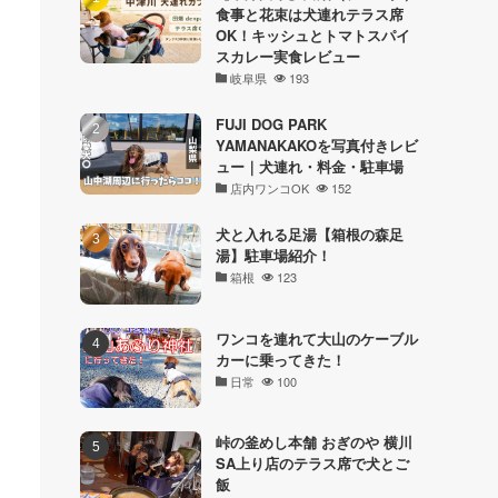
食事と花束は犬連れテラス席
OK！キッシュとトマトスパイ
スカレー実食レビュー
岐阜県
193
FUJI DOG PARK
YAMANAKAKOを写真付きレビ
ュー｜犬連れ・料金・駐車場
店内ワンコOK
152
犬と入れる足湯【箱根の森足
湯】駐車場紹介！
箱根
123
ワンコを連れて大山のケーブル
カーに乗ってきた！
日常
100
峠の釜めし本舗 おぎのや 横川
SA上り店のテラス席で犬とご
飯