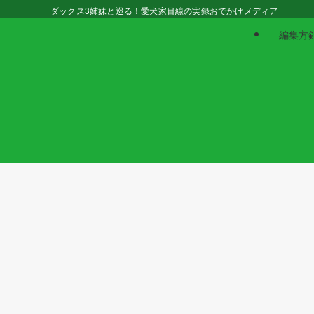
ダックス3姉妹と巡る！愛犬家目線の実録おでかけメディア
編集方