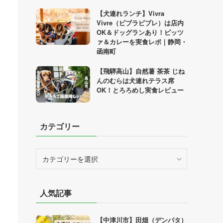
【犬連れランチ】Vivra
Vivre（ビブラビブレ）は店内
OK＆ドッグランあり！ピッツ
ァ＆カレーを実食レポ｜静岡・
函南町
【飛騨高山】自然薯 茶茶 じね
んのむらは犬連れテラス席
OK！とろろめし実食レビュー
カテゴリー
カ
テ
ゴ
リ
人気記事
ー
【中津川市】田畑（デンパタ）