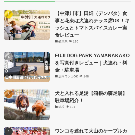
ー
【中津川市】田畑（デンパタ）食
事と花束は犬連れテラス席OK！キ
ッシュとトマトスパイスカレー実
食レビュー
岐阜県
176
FUJI DOG PARK YAMANAKAKO
を写真付きレビュー｜犬連れ・料
金・駐車場
店内ワンコOK
148
犬と入れる足湯【箱根の森足湯】
駐車場紹介！
箱根
121
ワンコを連れて大山のケーブルカ