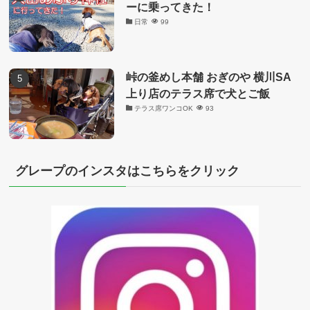
ーに乗ってきた！
日常
99
峠の釜めし本舗 おぎのや 横川SA
上り店のテラス席で犬とご飯
テラス席ワンコOK
93
グレープのインスタはこちらをクリック