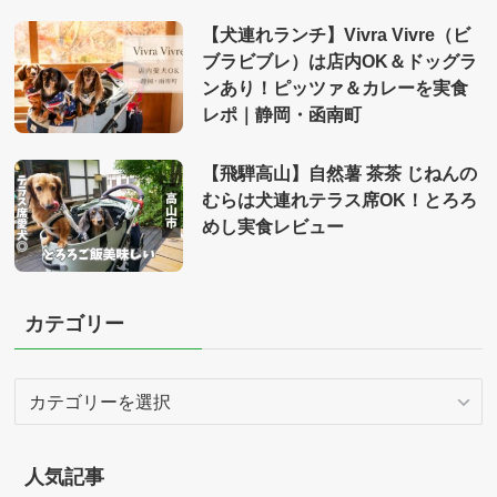
【犬連れランチ】Vivra Vivre（ビ
ブラビブレ）は店内OK＆ドッグラ
ンあり！ピッツァ＆カレーを実食
レポ｜静岡・函南町
【飛騨高山】自然薯 茶茶 じねんの
むらは犬連れテラス席OK！とろろ
めし実食レビュー
カテゴリー
カ
テ
ゴ
リ
人気記事