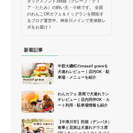
ダックスフンド3姉妹（グレープ・ティ
ア・たたみ）の飼い主・小林です。 全国
のわんこOKカフェ＆ドッグランを開拓す
るブログ運営中。神奈川メインで実体験レ
ポをお届け！
新着記事
中郡大磯町のmassif graceを
犬連れレビュー｜店内OK・駐
車場・メニューを紹介
わんカフェ 茶尾で犬連れラン
チレビュー｜店内同伴OK・カ
ート利用・駐車場情報も紹介
【中津川市】田畑（デンパタ）
食事と花束は犬連れテラス席
OK！キッシュとトマトスパイ