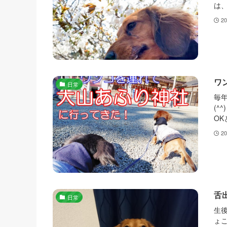
は、
2
ワ
日常
毎
(
OK
2
舌
日常
生
ょこ