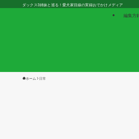
ダックス3姉妹と巡る！愛犬家目線の実録おでかけメディア
編集方
ホーム
日常