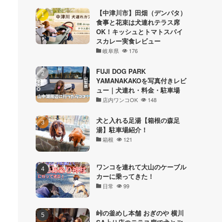
【中津川市】田畑（デンパタ）
食事と花束は犬連れテラス席
OK！キッシュとトマトスパイ
スカレー実食レビュー
岐阜県
176
FUJI DOG PARK
YAMANAKAKOを写真付きレビ
ュー｜犬連れ・料金・駐車場
店内ワンコOK
148
犬と入れる足湯【箱根の森足
湯】駐車場紹介！
箱根
121
ワンコを連れて大山のケーブル
カーに乗ってきた！
日常
99
峠の釜めし本舗 おぎのや 横川