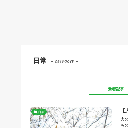
日常
– category –
新着記事
【
日常
犬
ち