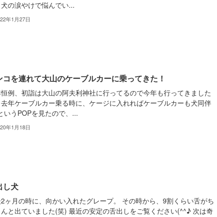
犬の涙やけで悩んでい...
022年1月27日
ンコを連れて大山のケーブルカーに乗ってきた！
年恒例、初詣は大山の阿夫利神社に行ってるので今年も行ってきました
^^) 去年ケーブルカー乗る時に、ケージに入れればケーブルカーも犬同伴
というPOPを見たので、...
020年1月18日
出し犬
後2ヶ月の時に、向かい入れたグレープ。 その時から、9割くらい舌がち
んと出ていました(笑) 最近の安定の舌出しをご覧ください(^^♪ 次は奇