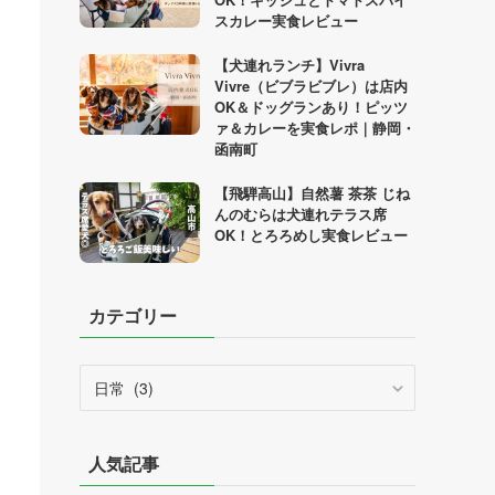
スカレー実食レビュー
【犬連れランチ】Vivra
Vivre（ビブラビブレ）は店内
OK＆ドッグランあり！ピッツ
ァ＆カレーを実食レポ｜静岡・
函南町
【飛騨高山】自然薯 茶茶 じね
んのむらは犬連れテラス席
OK！とろろめし実食レビュー
カテゴリー
カ
テ
ゴ
リ
人気記事
ー